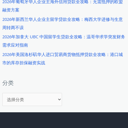
2026年葡萄牙华人企业主海外信用贷款全攻略：无需抵押的欧盟
用
融资方案
金
2026年新西兰华人企业主留学贷款全攻略：梅西大学进修与生意
贷
周转两不误
款
全
2026年加拿大 UBC 中国留学生贷款全攻略：温哥华求学突发财务
攻
需求应对指南
略：
2026年美国洛杉矶华人进口贸易商货物抵押贷款全攻略：港口城
在
市的库存担保融资实战
韩
华
人
分类
学
分
子
如
类
何
建
立