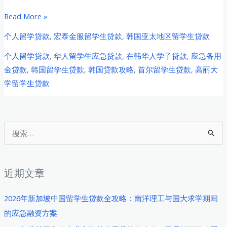
2026
Read More »
年
个人留学贷款
,
宏泰金服留学生贷款
,
韩国亚太地区留学生贷款
韩
个人留学贷款
,
华人留学生应急贷款
,
在韩华人学子贷款
,
应急备用
国
金贷款
,
韩国留学生贷款
,
韩国贷款攻略
,
首尔留学生贷款
,
高丽大
高
学留学生贷款
丽
大
学
中
搜
国
索
留
：
学
近期文章
生
应
2026年新加坡中国留学生贷款全攻略：南洋理工与国大求学期间
急
的应急融资方案
备