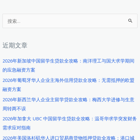
读、
学
申
签
搜
请
证
索
技
新
：
巧
政
近期文章
与
策
还
解
2026年新加坡中国留学生贷款全攻略：南洋理工与国大求学期间
款
读
的应急融资方案
指
与
2026年葡萄牙华人企业主海外信用贷款全攻略：无需抵押的欧盟
南
资
融资方案
金
2026年新西兰华人企业主留学贷款全攻略：梅西大学进修与生意
准
周转两不误
备
攻
2026年加拿大 UBC 中国留学生贷款全攻略：温哥华求学突发财务
略
需求应对指南
2026年美国洛杉矶华人进口贸易商货物抵押贷款全攻略：港口城