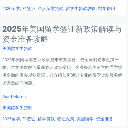
海
2026留学
,
F1签证
,
个人留学贷款
,
留学生贷款攻略
,
留学费用
外
中
国
2025年美国留学签证新政策解读与
留
资金准备攻略
学
生
美国留学生贷款
个
2025年美国留学签证政策迎来重要调整，资金证明要求更加严
人
格。本文深度解读最新签证政策变化，为准备赴美留学的同学提
贷
供全面的资金规划建议，并介绍如何通过专业的留学贷款服务解
款
决资金缺口问题。
全
攻
2025
Read More »
略：
年
美国留学生贷款
政
美
策
2025留学
,
F1签证
,
留学贷款
,
签证政策
,
美国留学
,
资金准备
国
解
留