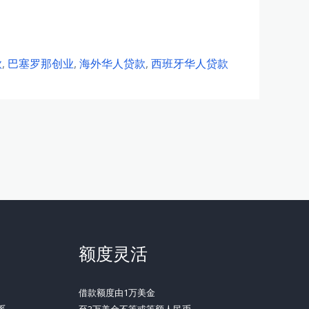
款
,
巴塞罗那创业
,
海外华人贷款
,
西班牙华人贷款
额度灵活
借款额度由1万美金
系
至3万美金不等或等额人民币