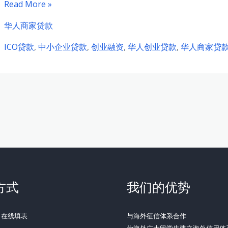
巴
Read More »
塞
华人商家贷款
罗
ICO贷款
,
中小企业贷款
,
创业融资
,
华人创业贷款
,
华人商家贷
那
华
人
创
业
者
指
南：
如
何
方式
我们的优势
获
取
：在线填表
与海外征信体系合作
启
为海外广大留学生建立海外信用体