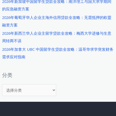
2026年新加坡中国留学生贷款全攻略：南洋理工与国大求学期间
应
的应急融资方案
急
2026年葡萄牙华人企业主海外信用贷款全攻略：无需抵押的欧盟
贷
融资方案
款
攻
2026年新西兰华人企业主留学贷款全攻略：梅西大学进修与生意
略：
周转两不误
宏
2026年加拿大 UBC 中国留学生贷款全攻略：温哥华求学突发财务
泰
需求应对指南
金
服
留
分类
学
分
生
的
类
及
时
雨