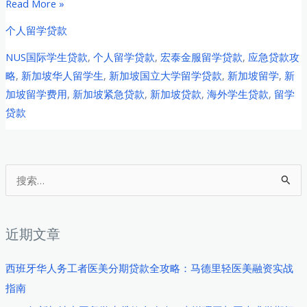
新
Read More »
加
个人留学贷款
坡
NUS国际学生贷款
,
个人留学贷款
,
宏泰金服留学贷款
,
应急贷款攻
国
略
,
新加坡华人留学生
,
新加坡国立大学留学贷款
,
新加坡留学
,
新
立
加坡留学费用
,
新加坡紧急贷款
,
新加坡贷款
,
海外学生贷款
,
留学
大
贷款
学
国
际
学
搜
生
索
学
：
费
近期文章
压
力
西班牙华人务工者医美分期贷款全攻略：马德里轻医美融资实战
下
指南
的