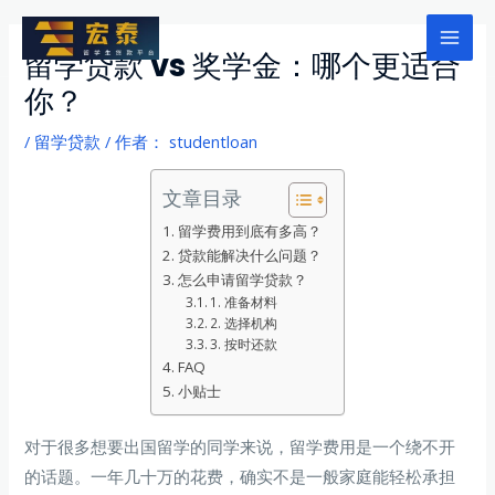
跳
至
Mai
留学贷款 vs 奖学金：哪个更适合
内
你？
Men
容
/
留学贷款
/ 作者：
studentloan
文章目录
留学费用到底有多高？
贷款能解决什么问题？
怎么申请留学贷款？
1. 准备材料
2. 选择机构
3. 按时还款
FAQ
小贴士
对于很多想要出国留学的同学来说，留学费用是一个绕不开
的话题。一年几十万的花费，确实不是一般家庭能轻松承担