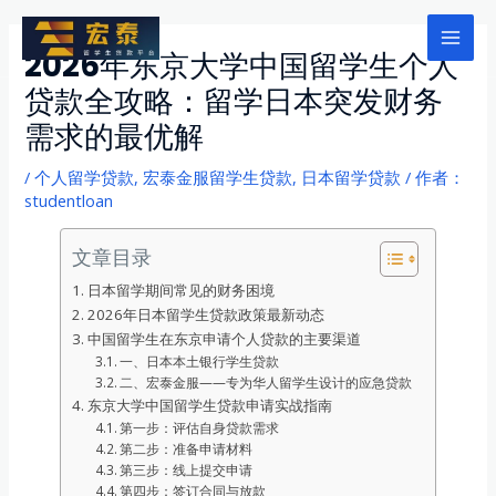
跳
至
Mai
2026年东京大学中国留学生个人
内
贷款全攻略：留学日本突发财务
Men
容
需求的最优解
/
个人留学贷款
,
宏泰金服留学生贷款
,
日本留学贷款
/ 作者：
studentloan
文章目录
日本留学期间常见的财务困境
2026年日本留学生贷款政策最新动态
中国留学生在东京申请个人贷款的主要渠道
一、日本本土银行学生贷款
二、宏泰金服——专为华人留学生设计的应急贷款
东京大学中国留学生贷款申请实战指南
第一步：评估自身贷款需求
第二步：准备申请材料
第三步：线上提交申请
第四步：签订合同与放款