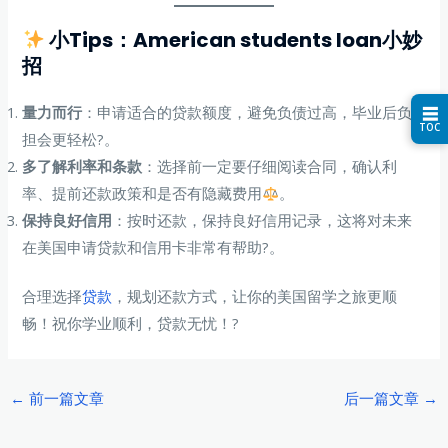
小Tips：American students loan小妙
招
量力而行
：申请适合的贷款额度，避免负债过高，毕业后负
☰
TOC
担会更轻松?。
多了解利率和条款
：选择前一定要仔细阅读合同，确认利
率、提前还款政策和是否有隐藏费用
。
保持良好信用
：按时还款，保持良好信用记录，这将对未来
在美国申请贷款和信用卡非常有帮助?。
合理选择
贷款
，规划还款方式，让你的美国留学之旅更顺
畅！祝你学业顺利，贷款无忧！?
Post
←
前一篇文章
后一篇文章
→
navigation