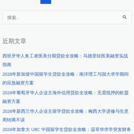
学
pagination
金
生
搜
服
贷
留
索
款
学
：
全
生
近期文章
攻
的
略：
及
西班牙华人务工者医美分期贷款全攻略：马德里轻医美融资实战
如
时
指南
何
雨
轻
2026年新加坡中国留学生贷款全攻略：南洋理工与国大求学期间
松
的应急融资方案
获
2026年葡萄牙华人企业主海外信用贷款全攻略：无需抵押的欧盟
取
融资方案
求
2026年新西兰华人企业主留学贷款全攻略：梅西大学进修与生意
学
周转两不误
资
2026年加拿大 UBC 中国留学生贷款全攻略：温哥华求学突发财务
金