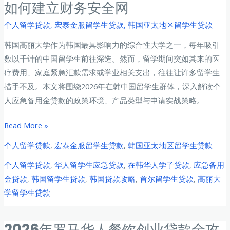
如何建立财务安全网
学
需
中
个人留学贷款
,
宏泰金服留学生贷款
,
韩国亚太地区留学生贷款
求
国
的
韩国高丽大学作为韩国最具影响力的综合性大学之一，每年吸引
留
最
数以千计的中国留学生前往深造。然而，留学期间突如其来的医
学
优
疗费用、家庭紧急汇款需求或学业相关支出，往往让许多留学生
生
解
措手不及。本文将围绕2026年在韩中国留学生群体，深入解读个
海
人应急备用金贷款的政策环境、产品类型与申请实战策略。
外
华
2026
Read More »
人
年
贷
个人留学贷款
,
宏泰金服留学生贷款
,
韩国亚太地区留学生贷款
韩
款
个人留学贷款
,
华人留学生应急贷款
,
在韩华人学子贷款
,
应急备用
国
全
金贷款
,
韩国留学生贷款
,
韩国贷款攻略
,
首尔留学生贷款
,
高丽大
高
攻
学留学生贷款
丽
略：
大
留
学
2026年罗马华人餐饮创业贷款全攻
学