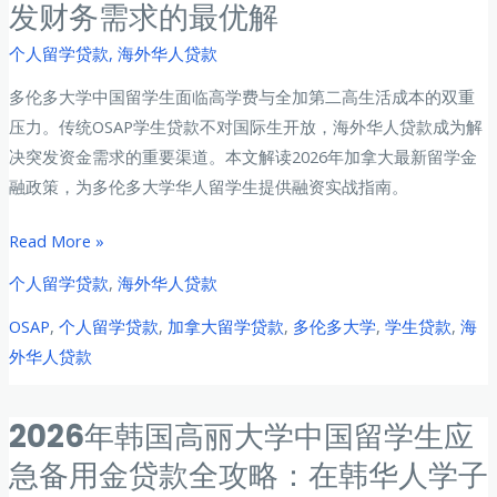
发财务需求的最优解
学
古
生
个人留学贷款
,
海外华人贷款
城
个
求
多伦多大学中国留学生面临高学费与全加第二高生活成本的双重
人
学
压力。传统OSAP学生贷款不对国际生开放，海外华人贷款成为解
贷
之
决突发资金需求的重要渠道。本文解读2026年加拿大最新留学金
款
路
融政策，为多伦多大学华人留学生提供融资实战指南。
全
的
攻
资
2026
Read More »
略：
金
年
留
个人留学贷款
,
海外华人贷款
保
加
学
障
OSAP
,
个人留学贷款
,
加拿大留学贷款
,
多伦多大学
,
学生贷款
,
海
拿
日
指
外华人贷款
大
本
南
多
突
伦
2026年韩国高丽大学中国留学生应
发
多
财
急备用金贷款全攻略：在韩华人学子
大
务