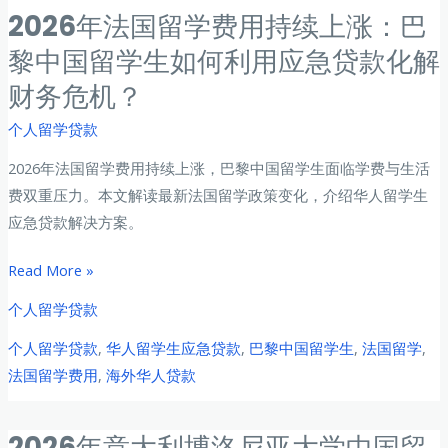
哥
2026年法国留学费用持续上涨：巴
华
黎中国留学生如何利用应急贷款化解
求
财务危机？
学
突
个人留学贷款
发
2026年法国留学费用持续上涨，巴黎中国留学生面临学费与生活
财
费双重压力。本文解读最新法国留学政策变化，介绍华人留学生
务
应急贷款解决方案。
需
求
2026
Read More »
应
年
对
个人留学贷款
法
指
个人留学贷款
,
华人留学生应急贷款
,
巴黎中国留学生
,
法国留学
,
国
南
法国留学费用
,
海外华人贷款
留
学
费
2026年意大利博洛尼亚大学中国留