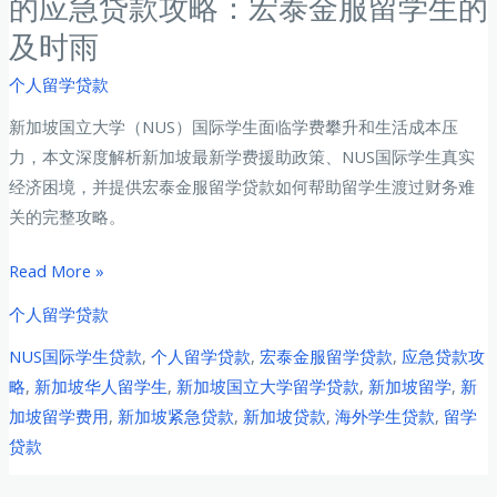
的应急贷款攻略：宏泰金服留学生的
创
华
及时雨
业
人
贷
个人留学贷款
学
款
子
新加坡国立大学（NUS）国际学生面临学费攀升和生活成本压
全
如
力，本文深度解析新加坡最新学费援助政策、NUS国际学生真实
攻
何
经济困境，并提供宏泰金服留学贷款如何帮助留学生渡过财务难
略：
建
关的完整攻略。
从
立
贷
财
新
Read More »
款
务
加
申
个人留学贷款
安
坡
请
全
NUS国际学生贷款
,
个人留学贷款
,
宏泰金服留学贷款
,
应急贷款攻
国
到
网
略
,
新加坡华人留学生
,
新加坡国立大学留学贷款
,
新加坡留学
,
新
立
成
加坡留学费用
,
新加坡紧急贷款
,
新加坡贷款
,
海外学生贷款
,
留学
大
功
贷款
学
开
国
业