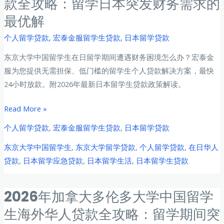
款全攻略：留学日本突发财务需求的
亚
急
最优解
大
贷
学
个人留学贷款
,
宏泰金服留学生贷款
,
日本留学贷款
款
中
化
东京大学中国留学生在日留学期间遭遇财务困境怎么办？宏泰金
国
解
服为您提供无需担保、低门槛的留学生个人贷款解决方案，最快
留
财
24小时放款。附2026年最新日本留学生贷款政策解读。
学
务
生
危
2026
Read More »
个
机？
年
人
个人留学贷款
,
宏泰金服留学生贷款
,
日本留学贷款
东
贷
东京大学中国留学生
,
东京大学留学贷款
,
个人留学贷款
,
在日华人
京
款
贷款
,
日本留学应急贷款
,
日本留学生活
,
日本留学生贷款
大
全
学
攻
中
2026年加拿大多伦多大学中国留学
略：
国
千
生海外华人贷款全攻略：留学期间突
留
年