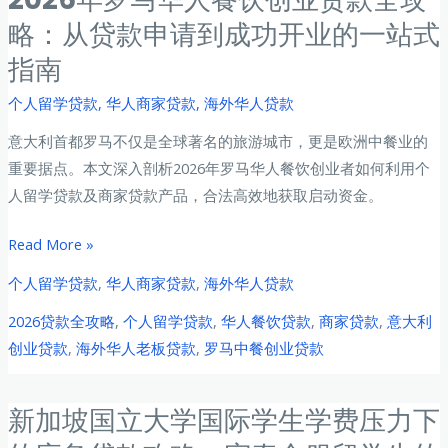
中
期
略：从贷款申请到成功开业的一站式
国
间
指南
留
突
学
个人留学贷款
,
华人商家贷款
,
海外华人贷款
发
生
财
意大利首都罗马不仅是全球著名的旅游城市，更是欧洲中餐业的
应
务
重要据点。本文深入剖析2026年罗马华人餐饮创业者如何利用个
急
需
人留学贷款及商家贷款产品，合法高效地获取启动资金。
备
求
用
的
2026
Read More »
金
最
年
贷
个人留学贷款
,
华人商家贷款
,
海外华人贷款
优
罗
款
解
2026贷款全攻略
,
个人留学贷款
,
华人餐饮贷款
,
商家贷款
,
意大利
马
全
创业贷款
,
海外华人老板贷款
,
罗马中餐创业贷款
华
攻
人
略：
餐
新加坡国立大学国际学生学费压力下
在
饮
韩