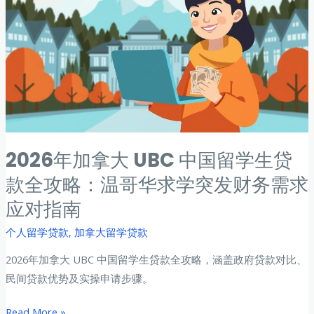
生
贷
款
全
攻
略：
南
洋
2026年加拿大 UBC 中国留学生贷
理
工
款全攻略：温哥华求学突发财务需求
与
应对指南
国
个人留学贷款
,
加拿大留学贷款
大
求
2026年加拿大 UBC 中国留学生贷款全攻略，涵盖政府贷款对比、
学
民间贷款优势及实操申请步骤。
期
间
2026
Read More »