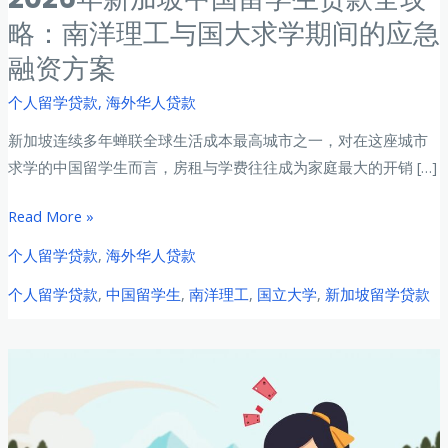
略：南洋理工与国大求学期间的应急
融资方案
个人留学贷款
,
海外华人贷款
新加坡连续多年蝉联全球生活成本最高城市之一，对在这座城市
求学的中国留学生而言，房租与学费往往成为家庭最大的开销 […]
2026
Read More »
年
个人留学贷款
,
海外华人贷款
新
个人留学贷款
,
中国留学生
,
南洋理工
,
国立大学
,
新加坡留学贷款
加
坡
中
国
留
学