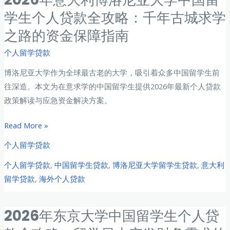
用
学生个人贷款全攻略：千年古城求学
持
之路的资金保障指南
续
上
个人留学贷款
涨：
博洛尼亚大学作为全球最古老的大学，吸引着众多中国留学生前
巴
往深造。本文为在意求学的中国留学生提供2026年最新个人贷款
黎
政策解读与应急资金解决方案。
中
国
2026
Read More »
留
年
学
个人留学贷款
意
生
个人留学贷款
,
中国留学生贷款
,
博洛尼亚大学留学生贷款
,
意大利
大
如
留学贷款
,
海外个人贷款
利
何
博
利
洛
2026年东京大学中国留学生个人贷
用
尼
应