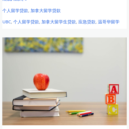
的
年
个人留学贷款
,
加拿大留学贷款
应
加
UBC
,
个人留学贷款
,
加拿大留学生贷款
,
应急贷款
,
温哥华留学
急
拿
融
大
资
UBC
方
中
案
国
留
学
生
贷
款
全
攻
略：
温