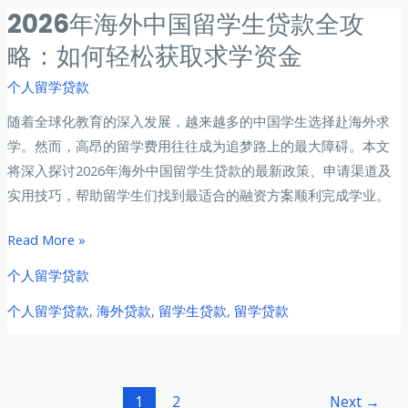
际
2026年海外中国留学生贷款全攻
的
学
一
略：如何轻松获取求学资金
生
站
学
个人留学贷款
式
费
指
随着全球化教育的深入发展，越来越多的中国学生选择赴海外求
压
南
学。然而，高昂的留学费用往往成为追梦路上的最大障碍。本文
力
将深入探讨2026年海外中国留学生贷款的最新政策、申请渠道及
下
实用技巧，帮助留学生们找到最适合的融资方案顺利完成学业。
的
应
2026
Read More »
急
年
个人留学贷款
贷
海
款
个人留学贷款
,
海外贷款
,
留学生贷款
,
留学贷款
外
攻
中
略：
国
宏
留
Post
1
2
Next
→
泰