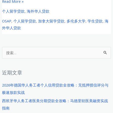
2026
Read More »
年
个人留学贷款
,
海外华人贷款
加
OSAP
,
个人留学贷款
,
加拿大留学贷款
,
多伦多大学
,
学生贷款
,
海
拿
外华人贷款
大
多
伦
多
搜
大
索
学
：
中
近期文章
国
留
2026年德国华人务工者个人信用贷款全攻略：无抵押授信评分与
学
极速放款实战
生
西班牙华人务工者医美分期贷款全攻略：马德里轻医美融资实战
海
指南
外