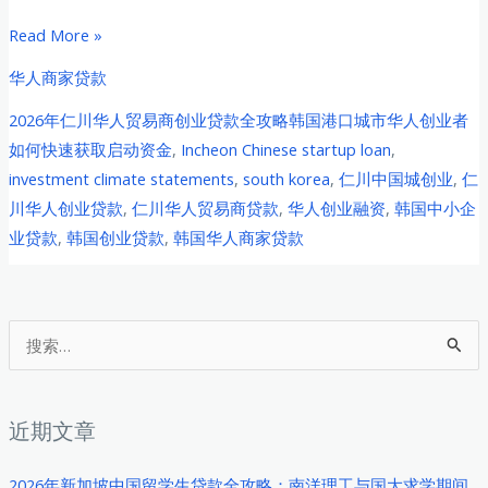
2026
Read More »
年
华人商家贷款
仁
2026年仁川华人贸易商创业贷款全攻略韩国港口城市华人创业者
川
如何快速获取启动资金
,
Incheon Chinese startup loan
,
华
investment climate statements
,
south korea
,
仁川中国城创业
,
仁
人
川华人创业贷款
,
仁川华人贸易商贷款
,
华人创业融资
,
韩国中小企
贸
业贷款
,
韩国创业贷款
,
韩国华人商家贷款
易
商
创
业
搜
贷
索
款
：
全
近期文章
攻
略：
2026年新加坡中国留学生贷款全攻略：南洋理工与国大求学期间