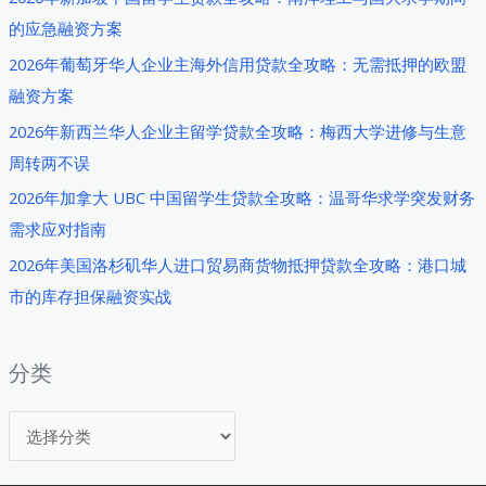
韩
的应急融资方案
国
2026年葡萄牙华人企业主海外信用贷款全攻略：无需抵押的欧盟
港
融资方案
口
2026年新西兰华人企业主留学贷款全攻略：梅西大学进修与生意
城
周转两不误
市
华
2026年加拿大 UBC 中国留学生贷款全攻略：温哥华求学突发财务
人
需求应对指南
创
2026年美国洛杉矶华人进口贸易商货物抵押贷款全攻略：港口城
业
市的库存担保融资实战
者
如
何
分类
快
分
速
获
类
取