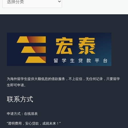
获
类
取
启
动
资
金
为海外留学生提供大额低息的借款服务，不上征信，无任何记录，只要留学
生即可申请。
联系方式
申请方式：在线填表
“透明费用，安心贷款，成就未来！”