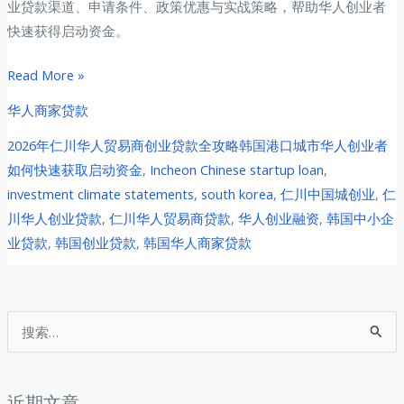
业贷款渠道、申请条件、政策优惠与实战策略，帮助华人创业者
快速获得启动资金。
2026
Read More »
年
华人商家贷款
仁
2026年仁川华人贸易商创业贷款全攻略韩国港口城市华人创业者
川
如何快速获取启动资金
,
Incheon Chinese startup loan
,
华
investment climate statements
,
south korea
,
仁川中国城创业
,
仁
人
川华人创业贷款
,
仁川华人贸易商贷款
,
华人创业融资
,
韩国中小企
贸
业贷款
,
韩国创业贷款
,
韩国华人商家贷款
易
商
创
业
搜
贷
索
款
：
全
近期文章