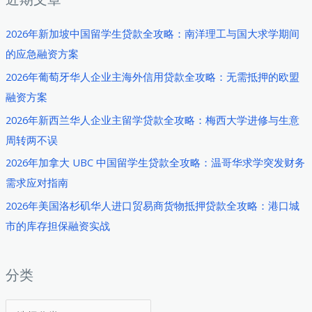
攻
略：
2026年新加坡中国留学生贷款全攻略：南洋理工与国大求学期间
韩
的应急融资方案
国
2026年葡萄牙华人企业主海外信用贷款全攻略：无需抵押的欧盟
港
融资方案
口
2026年新西兰华人企业主留学贷款全攻略：梅西大学进修与生意
城
周转两不误
市
华
2026年加拿大 UBC 中国留学生贷款全攻略：温哥华求学突发财务
人
需求应对指南
创
2026年美国洛杉矶华人进口贸易商货物抵押贷款全攻略：港口城
业
市的库存担保融资实战
者
如
何
分类
快
分
速