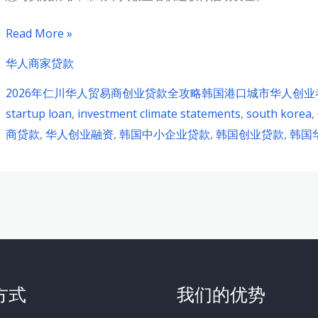
2026
Read More »
年
华人商家贷款
仁
2026年仁川华人贸易商创业贷款全攻略韩国港口城市华人创
川
startup loan
,
investment climate statements
,
south korea
,
华
商贷款
,
华人创业融资
,
韩国中小企业贷款
,
韩国创业贷款
,
韩国
人
贸
易
商
创
业
贷
款
方式
我们的优势
全