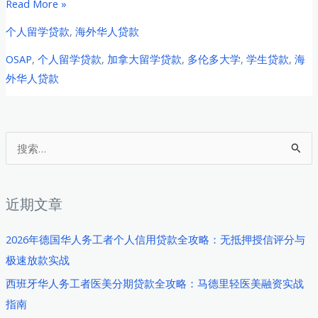
2026
Read More »
年
个人留学贷款
,
海外华人贷款
加
OSAP
,
个人留学贷款
,
加拿大留学贷款
,
多伦多大学
,
学生贷款
,
海
拿
外华人贷款
大
多
伦
多
搜
大
索
学
：
中
近期文章
国
留
2026年德国华人务工者个人信用贷款全攻略：无抵押授信评分与
学
极速放款实战
生
西班牙华人务工者医美分期贷款全攻略：马德里轻医美融资实战
海
指南
外