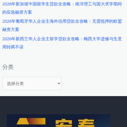
2026年新加坡中国留学生贷款全攻略：南洋理工与国大求学期间
华
的应急融资方案
人
贷
2026年葡萄牙华人企业主海外信用贷款全攻略：无需抵押的欧盟
款
融资方案
全
2026年新西兰华人企业主留学贷款全攻略：梅西大学进修与生意
攻
周转两不误
略：
留
学
分类
期
分
间
突
类
发
财
务
需
求