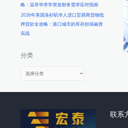
略：温哥华求学突发财务需求应对指南
2026年美国洛杉矶华人进口贸易商货物抵
押贷款全攻略：港口城市的库存担保融资
实战
分类
分
类
联系