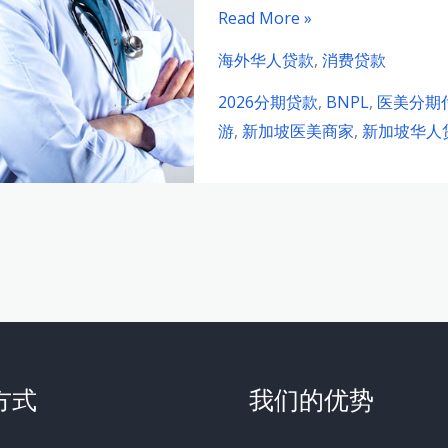
2026
Read More »
年
海外华人贷款
,
消费贷款
新
2026分期贷款
,
BNPL
,
医美分期
加
游
,
新加坡医美商家
,
新加坡华人
坡
华
人
医
美
商
家
分
期
方式
我们的优势
贷
款