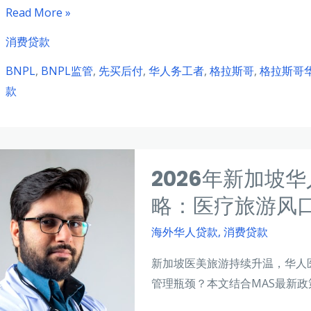
2026
Read More »
年
消费贷款
英
BNPL
,
BNPL监管
,
先买后付
,
华人务工者
,
格拉斯哥
,
格拉斯哥
国
款
格
拉
斯
哥
2026年新加坡
华
人
略：医疗旅游风
务
海外华人贷款
,
消费贷款
工
者
新加坡医美旅游持续升温，华人
BNPL
管理瓶颈？本文结合MAS最新政
消