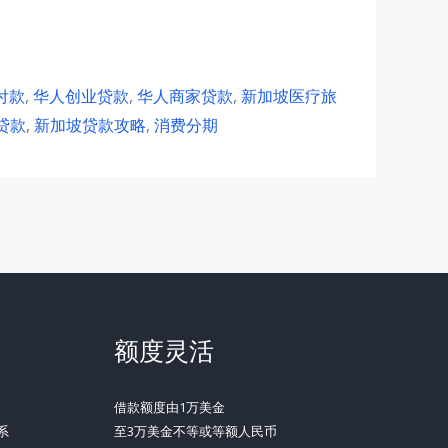
付款
,
华人创业贷款
,
华人商家贷款
,
新加坡医疗旅
贷款
,
新加坡贷款攻略
,
消费分期
额度灵活
借款额度由1万美金
系
至3万美金不等或等额人民币