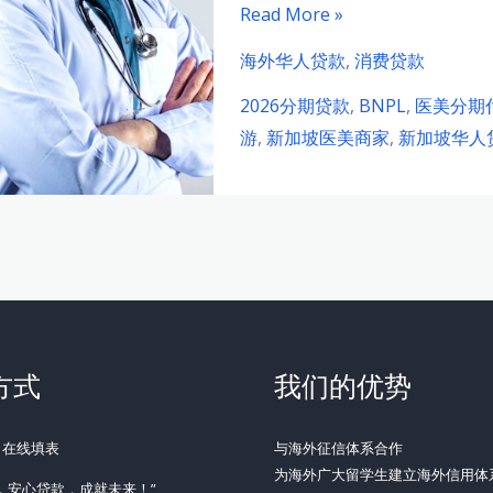
费
2026
Read More »
分
年
海外华人贷款
,
消费贷款
期
新
贷
2026分期贷款
,
BNPL
,
医美分期
加
款
游
,
新加坡医美商家
,
新加坡华人
坡
全
华
攻
人
略：
医
先
美
买
商
后
家
付
分
方式
我们的优势
如
期
何
贷
：在线填表
与海外征信体系合作
成
款
为海外广大留学生建立海外信用体
为
，安心贷款，成就未来！”
全