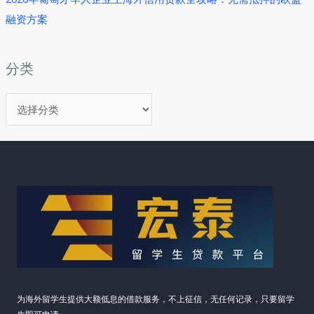
口
融资方案
下
的
融
分类
资
分
破
局
类
之
道
为海外留学生提供大额低息的借款服务，不上征信，无任何记录，只要留学
生即可申请。