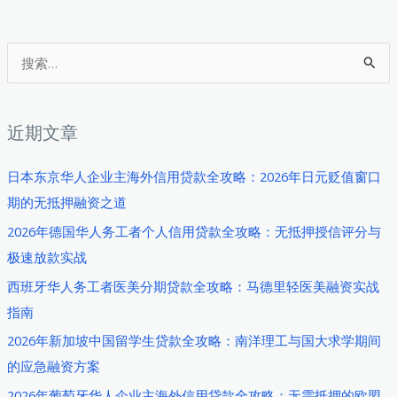
人
医
美
搜
商
索
家
：
分
近期文章
期
贷
日本东京华人企业主海外信用贷款全攻略：2026年日元贬值窗口
款
期的无抵押融资之道
全
2026年德国华人务工者个人信用贷款全攻略：无抵押授信评分与
攻
极速放款实战
略：
西班牙华人务工者医美分期贷款全攻略：马德里轻医美融资实战
医
指南
疗
旅
2026年新加坡中国留学生贷款全攻略：南洋理工与国大求学期间
游
的应急融资方案
风
2026年葡萄牙华人企业主海外信用贷款全攻略：无需抵押的欧盟