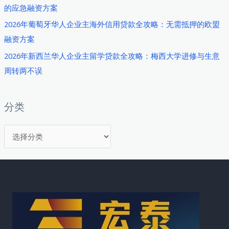
的应急融资方案
贷
款
2026年葡萄牙华人企业主海外信用贷款全攻略：无需抵押的欧盟
全
融资方案
攻
2026年新西兰华人企业主留学贷款全攻略：梅西大学进修与生意
略：
周转两不误
先
买
后
分类
付
分
如
何
类
成
为
海
外
华
人