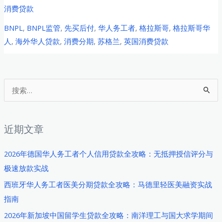
年
消费贷款
英
BNPL
,
BNPL监管
,
先买后付
,
华人务工者
,
格拉斯哥
,
格拉斯哥华
国
人
,
海外华人贷款
,
消费分期
,
苏格兰
,
英国消费贷款
格
拉
斯
哥
搜
华
索
人
：
务
近期文章
工
者
2026年德国华人务工者个人信用贷款全攻略：无抵押授信评分与
BNPL
极速放款实战
消
西班牙华人务工者医美分期贷款全攻略：马德里轻医美融资实战
费
指南
分
2026年新加坡中国留学生贷款全攻略：南洋理工与国大求学期间
期