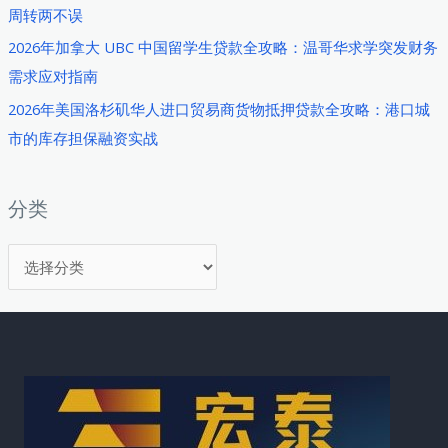
周转两不误
贷
款
2026年加拿大 UBC 中国留学生贷款全攻略：温哥华求学突发财务
全
需求应对指南
攻
2026年美国洛杉矶华人进口贸易商货物抵押贷款全攻略：港口城
略：
市的库存担保融资实战
先
买
后
分类
付
分
如
何
类
成
为
海
外
华
人