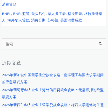
年
消费贷款
英
BNPL
,
BNPL监管
,
先买后付
,
华人务工者
,
格拉斯哥
,
格拉斯哥华
国
人
,
海外华人贷款
,
消费分期
,
苏格兰
,
英国消费贷款
格
拉
斯
哥
搜
华
索
人
：
务
近期文章
工
者
2026年新加坡中国留学生贷款全攻略：南洋理工与国大求学期间
BNPL
的应急融资方案
消
2026年葡萄牙华人企业主海外信用贷款全攻略：无需抵押的欧盟
费
融资方案
分
2026年新西兰华人企业主留学贷款全攻略：梅西大学进修与生意
期