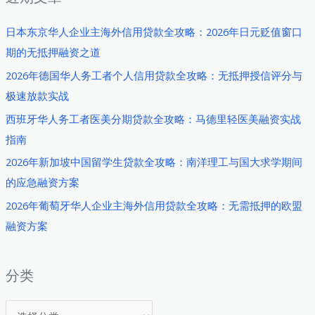
业
者
日本东京华人企业主海外信用贷款全攻略：2026年日元贬值窗口
商
期的无抵押融资之道
业
2026年德国华人务工者个人信用贷款全攻略：无抵押授信评分与
贷
极速放款实战
款
西班牙华人务工者医美分期贷款全攻略：马德里轻医美融资实战
全
指南
攻
略：
2026年新加坡中国留学生贷款全攻略：南洋理工与国大求学期间
建
的应急融资方案
材
2026年葡萄牙华人企业主海外信用贷款全攻略：无需抵押的欧盟
贸
融资方案
易
商
如
分类
何
分
破