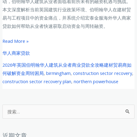
动，伯明翰华人建筑从业者面临着前所未有的融资机遇与挑战。
本文深度解析当前英国建筑行业政策环境、伯明翰华人在建材贸
易与工程项目中的资金痛点，并系统介绍宏泰金服海外华人商家
贷款如何帮助从业者快速获取启动资金与周转融资。
2026
Read More »
年
华人商家贷款
英
2026年英国伯明翰华人建筑从业者商业贷款全攻略建材贸易商如
国
何破解资金周转困局
,
birmingham
,
construction sector recovery
,
伯
construction sector recovery plan
,
northern powerhouse
明
翰
华
人
搜
建
索
筑
：
从
近期文章