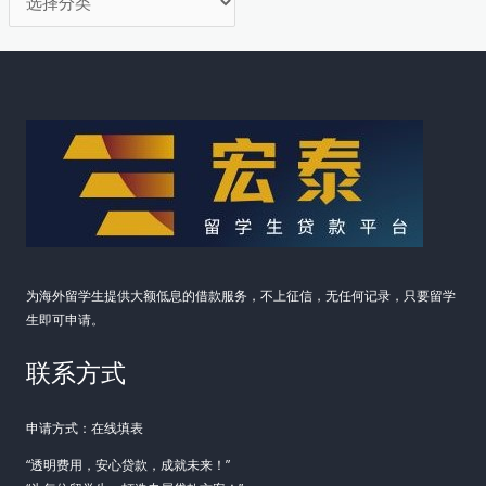
解
类
资
金
周
转
困
局
为海外留学生提供大额低息的借款服务，不上征信，无任何记录，只要留学
生即可申请。
联系方式
申请方式：在线填表
“透明费用，安心贷款，成就未来！”