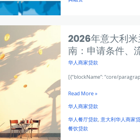
华
期
人
消
企
费
业
贷
2026年意大利
主
款？
商
南：申请条件、
家
华人商家贷款
贷
款
[{“blockName”: “core/paragra
全
攻
2026
Read More »
略：
年
华人商家贷款
欧
意
盟
华人餐厅贷款
,
意大利华人商家
大
经
餐饮贷款
利
济
米