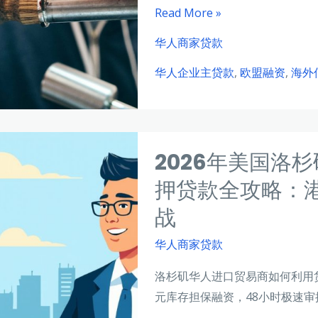
2026
Read More »
年
华人商家贷款
葡
华人企业主贷款
,
欧盟融资
,
海外
萄
牙
华
人
2026年美国洛
企
业
押贷款全攻略：
主
战
海
外
华人商家贷款
信
洛杉矶华人进口贸易商如何利用
用
元库存担保融资，48小时极速审
贷