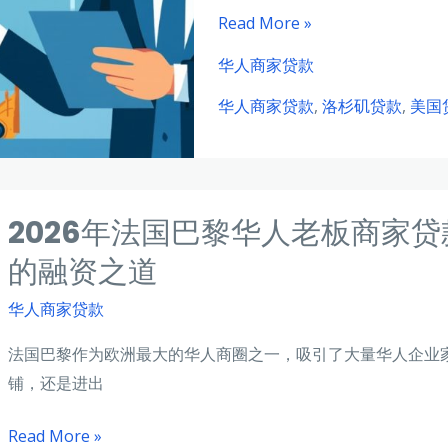
款
2026
Read More »
全
年
攻
华人商家贷款
美
略：
华人商家贷款
,
洛杉矶贷款
,
美国
国
无
洛
需
杉
抵
矶
押
2026年法国巴黎华人老板商家
华
的
人
的融资之道
欧
进
盟
华人商家贷款
口
融
贸
资
法国巴黎作为欧洲最大的华人商圈之一，吸引了大量华人企业
易
方
铺，还是进出
商
案
货
2026
Read More »