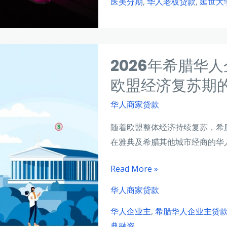
医美分期
,
华人老板贷款
,
延世大
世
党
大
胜
学
选
周
后
2026年希腊华
边
的
华
欧盟经济复苏期
中
人
小
华人商家贷款
老
企
板
随着欧盟整体经济持续复苏，希
业
如
在雅典及希腊其他城市经商的华
贷
何
款
申
2026
Read More »
新
请
年
华人商家贷款
机
医
希
遇
美
华人企业主
,
希腊华人企业主贷
腊
分
典融资