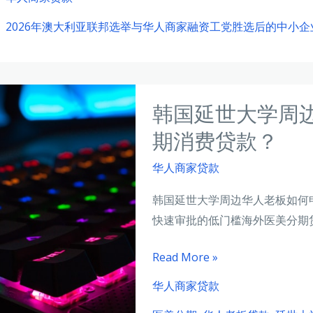
略：
澳
保
欧
2026年澳大利亚联邦选举与华人商家融资工党胜选后的中小
大
融
洲
利
资
金
亚
实
融
联
战
中
韩国延世大学周
邦
心
选
期消费贷款？
的
举
融
华人商家贷款
与
资
华
韩国延世大学周边华人老板如何
之
人
快速审批的低门槛海外医美分期
道
商
家
韩
Read More »
融
国
华人商家贷款
资：
延
工