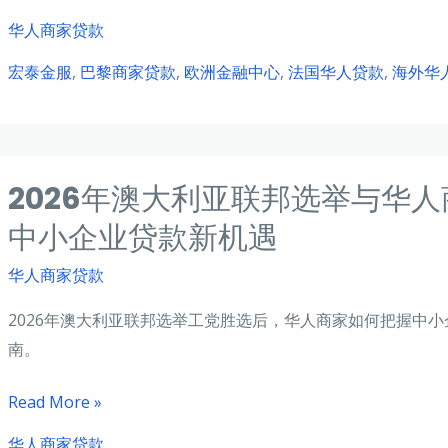
物
年
华人商家贷款
抵
法
押
宏泰金服
,
巴黎商家贷款
,
欧洲金融中心
,
法国华人贷款
,
海外华
国
贷
巴
款
黎
全
华
攻
2026年澳大利亚联邦选举与华
人
略：
老
中小企业贷款新机遇
港
板
口
华人商家贷款
商
城
家
2026年澳大利亚联邦选举工党胜选后，华人商家如何把握中
市
贷
南。
的
款
库
全
2026
Read More »
存
攻
年
华人商家贷款
担