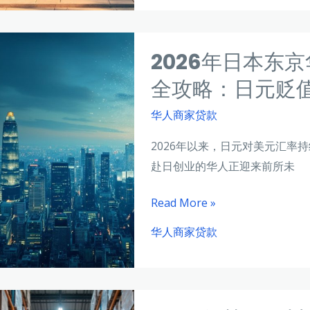
复
兰
苏
华
期
2026年日本东
人
的
餐
全攻略：日元贬
雅
饮
典
华人商家贷款
商
融
家
2026年以来，日元对美元汇率持
资
贷
赴日创业的华人正迎来前所未
实
款
战
指
2026
Read More »
南：
年
华人商家贷款
申
日
请
本
条
东
件、
京