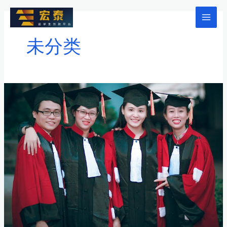
跳
至
Mai
内
未分类
Men
容