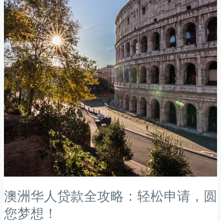
最
新
攻
略：
让
你
的
留
学
梦
想
更
进
一
澳洲华人贷款全攻略：轻松申请，圆
步
您梦想！