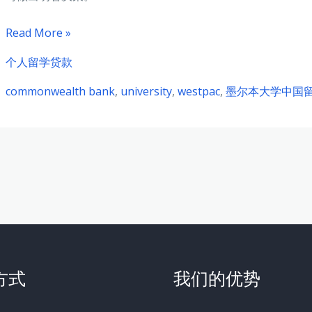
墨
Read More »
尔
个人留学贷款
本
commonwealth bank
,
university
,
westpac
,
墨尔本大学中国
大
学
中
国
留
学
生
个
人
方式
我们的优势
应
急